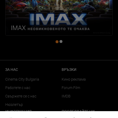
IMAX
ЗА НАС
ВРЪЗКИ
Cinema City Bulgaria
Кино реклама
Работете с нас
Forum Film
Свържете се с нас
IMDB
Нюзлетър
ИНФОРМАЦИЯ
ПОСЛЕДВАЙТЕ НИ