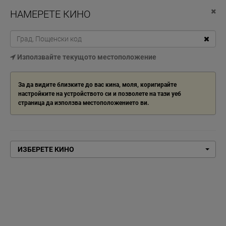
НАМЕРЕТЕ КИНО
TOG
NAV
ИЗБЕРЕТЕ КИНО
Използвайте текущото местоположение
Начало
Обсебване
За да видите близките до вас кина, моля, коригирайте
ОБСЕБВАНЕ
настройките на устройството си и позволете на тази уеб
страница да използва местоположението ви.
БИЛЕТИ
ИЗБЕРЕТЕ КИНО