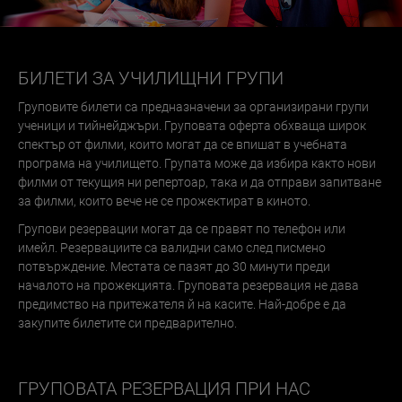
БИЛЕТИ ЗА УЧИЛИЩНИ ГРУПИ
Груповите билети са предназначени за организирани групи
ученици и тийнейджъри. Груповата оферта обхваща широк
спектър от филми, които могат да се впишат в учебната
програма на училището. Групата може да избира както нови
филми от текущия ни репертоар, така и да отправи запитване
за филми, които вече не се прожектират в киното.
Групови резервации могат да се правят по телефон или
имейл. Резервациите са валидни само след писмено
потвърждение. Местата се пазят до 30 минути преди
началото на прожекцията. Груповата резервация не дава
предимство на притежателя й на касите. Най-добре е да
закупите билетите си предварително.
ГРУПОВАТА РЕЗЕРВАЦИЯ ПРИ НАС